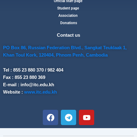
Official staff page
Student page
Association
Donations
Contact us
PO Box 86, Russian Federation Blvd., Sangkat Teuklaak 1,
Khan Toul Kork, 120404, Phnom Penh, Cambodia
Tel : 855 23 880 370 / 982 404
Fax : 855 23 880 369
E-mail : info@itc.edu.kh
Website :
www.itc.edu.kh
F
T
Y
a
e
o
c
l
u
e
e
t