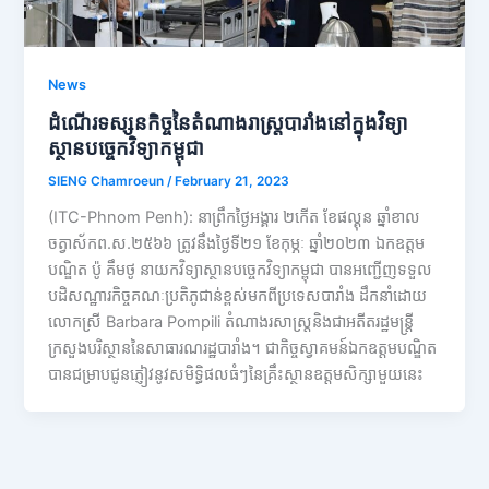
News
ដំណើរទស្សនកិច្ចនៃតំណាងរាស្រ្តបារាំងនៅក្នុងវិទ្យា
ស្ថានបច្ចេកវិទ្យាកម្ពុជា
SIENG Chamroeun
/
February 21, 2023
(ITC-Phnom Penh): នាព្រឹកថ្ងៃអង្គារ ២កើត ខែផល្គុន ឆ្នាំខាល
ចត្វាស័កព.ស.២៥៦៦ ត្រូវនឹងថ្ងៃទី២១ ខែកុម្ភៈ ឆ្នាំ២០២៣ ឯកឧត្តម
បណ្ឌិត ប៉ូ គឹមថូ នាយកវិទ្យាស្ថានបច្ចេកវិទ្យាកម្ពុជា បានអញ្ជើញទទួល
បដិសណ្ឋារកិច្ចគណៈប្រតិភូជាន់ខ្ពស់មកពីប្រទេសបារាំង ដឹកនាំដោយ
លោកស្រី Barbara Pompili តំណាងរសាស្រ្តនិងជាអតីតរដ្ឋមន្រ្តី
ក្រសួងបរិស្ថាននៃសាធារណរដ្ឋបារាំង។ ជាកិច្ចស្វាគមន៍ឯកឧត្តមបណ្ឌិត
បានជម្រាបជូនភ្ញៀវនូវសមិទ្ធិផលធំៗនៃគ្រឹះស្ថានឧត្តមសិក្សាមួយនេះ