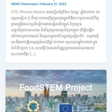
SIENG Chamroeun
/
February 21, 2023
(ITC-Phnom Penh)៖ នារសៀលថ្ងៃទី២១ ខែកុម្ភៈ ឆ្នាំ២០២៣ ឯក
ឧត្តមបណ្ឌិត ប៉ូ គឹមថូ បានអញ្ជើញចូលរួមក្នុងពិធីចុះហត្ថលេខាលើកិច្ច
ព្រមព្រៀងសហប្រតិបត្តិការរវាងអគ្គិសនីកម្ពុជា វិទ្យាស្ថាន
បច្ចេកវិទ្យាGrenoble និងវិទ្យាស្ថានបច្ចេកវិទ្យាកម្ពុជា ដើម្បីបង្កើត
វេទិកាសម្រាប់ការអប់រំ និងស្រាវជ្រាវលើបណ្តាញអគ្គិសនី។ គម្រោងថ្មី
នេះនឹងចាប់ផ្តើមអនុវត្តន៍ចាប់ពីឆ្នាំ ២០២៣ រហូតដល់ឆ្នាំ២០២៧ ក្នុង
ទំហំទឹកប្រាក់ ១.៤ លានអឺរ៉ូ ដែលជាហិរញ្ញប្បទានឥតសំណងរបស់
សហភាពអឺរ៉ុប […]