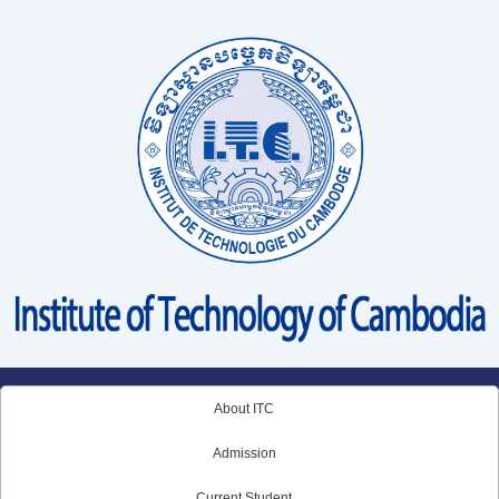
Skip
to
content
About ITC
Admission
Current Student