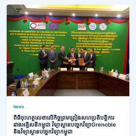
News
ពិធីចុះហត្ថលេខាលើកិច្ចព្រមព្រៀងសហប្រតិបត្តិការ
រវាងអគ្គិសនីកម្ពុជា វិទ្យាស្ថានបច្ចេកវិទ្យាGrenoble
និងវិទ្យាស្ថានបច្ចេកវិទ្យាកម្ពុជា